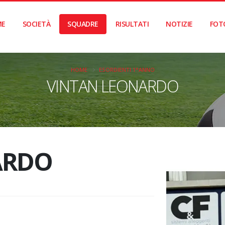
ME
SOCIETÀ
SQUADRE
RISULTATI
NOTIZIE
FOT
HOME
ESORDIENTI 1°ANNO
VINTAN LEONARDO
ARDO