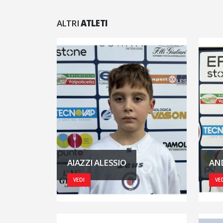
ALTRI
ATLETI
AIAZZI ALESSIO
AN
VEDI
VE