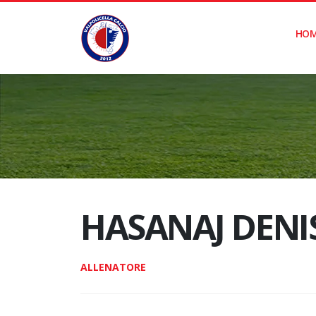
HO
HASANAJ DENI
ALLENATORE