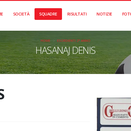
ME
SOCIETÀ
SQUADRE
RISULTATI
NOTIZIE
FOT
HOME
ESORDIENTI 2° ANNO
HASANAJ DENIS
S