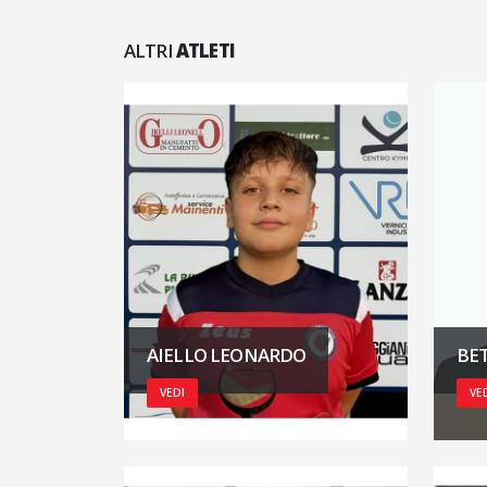
ALTRI
ATLETI
AIELLO LEONARDO
BET
VEDI
VE