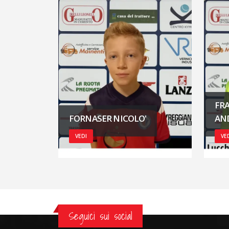
FR
FORNASER NICOLO'
AN
VEDI
VE
Seguici sui social