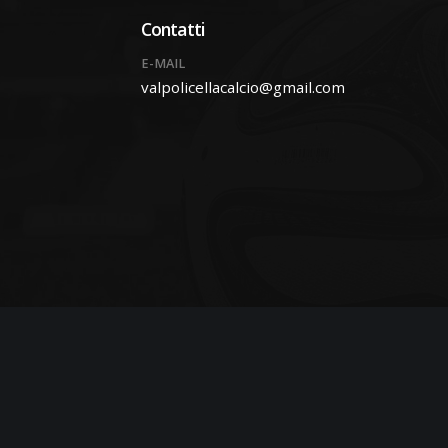
Contatti
E-MAIL
valpolicellacalcio@gmail.com